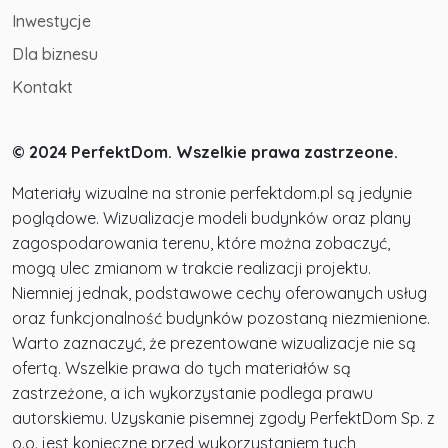
działalność, utrzymuje wysoki standard swoich
Inwestycje
projektów, odpowiadając na rosnące wymagania
Dla biznesu
mieszkańców.
Kontakt
© 2024 PerfektDom. Wszelkie prawa zastrzeone.
Materiały wizualne na stronie perfektdom.pl są jedynie
poglądowe. Wizualizacje modeli budynków oraz plany
zagospodarowania terenu, które można zobaczyć,
mogą ulec zmianom w trakcie realizacji projektu.
Niemniej jednak, podstawowe cechy oferowanych usług
oraz funkcjonalność budynków pozostaną niezmienione.
Warto zaznaczyć, że prezentowane wizualizacje nie są
ofertą. Wszelkie prawa do tych materiałów są
zastrzeżone, a ich wykorzystanie podlega prawu
autorskiemu. Uzyskanie pisemnej zgody PerfektDom Sp. z
o.o. jest konieczne przed wykorzystaniem tych