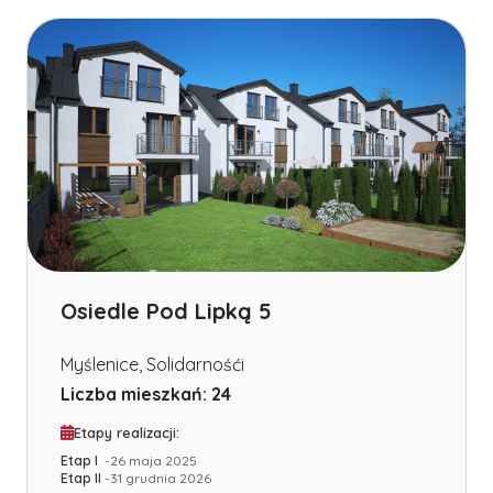
Osiedle Pod Lipką 5
Myślenice
,
Solidarnośći
Liczba mieszkań:
24
Etapy realizacji:
Etap I
-
26 maja 2025
Etap II
-
31 grudnia 2026